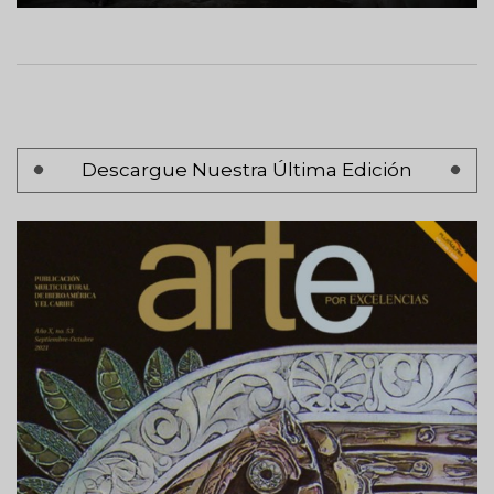
Paginación
Descargue Nuestra Última Edición
Página 1
Siguiente
Siguiente >
página