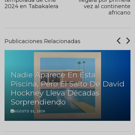
2024 en Tabakalera
vez al continente
africano
Publicaciones Relacionadas
adie Aparece En Esta
scina, Pero El Salto De David
Siet
ockney Lleva Décadas
Dond
orprendiendo
Con 
OSTO 01, 2026
JULIO 3