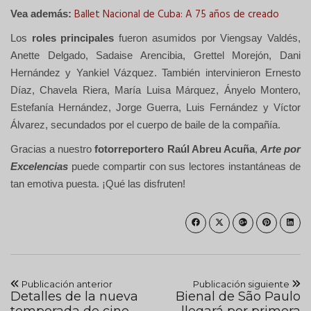
Ballet Nacional de Cuba: A 75 años de creado
Vea además:
Los
roles principales
fueron asumidos por Viengsay Valdés,
Anette Delgado, Sadaise Arencibia, Grettel Morejón, Dani
Hernández y Yankiel Vázquez. También intervinieron Ernesto
Díaz, Chavela Riera, María Luisa Márquez, Ányelo Montero,
Estefanía Hernández, Jorge Guerra, Luis Fernández y Víctor
Álvarez, secundados por el cuerpo de baile de la compañía.
Gracias a nuestro
fotorreportero
Raúl Abreu Acuña
,
Arte por
Excelencias
puede compartir con sus lectores instantáneas de
tan emotiva puesta. ¡Qué las disfruten!
Publicación anterior
Publicación siguiente
Detalles de la nueva
Bienal de São Paulo
temporada de cine
llegará por primera