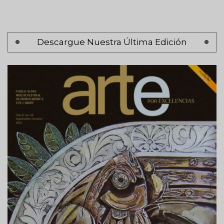
Paginación
Descargue Nuestra Última Edición
Página 1
Siguiente
Siguiente >
página