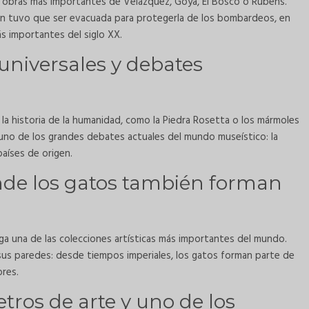
s obras más importantes de Velázquez, Goya, El Bosco o Rubens.
ción tuvo que ser evacuada para protegerla de los bombardeos, en
s importantes del siglo XX.
universales y debates
la historia de la humanidad, como la Piedra Rosetta o los mármoles
 uno de los grandes debates actuales del mundo museístico: la
países de origen.
nde los gatos también forman
rga una de las colecciones artísticas más importantes del mundo.
 sus paredes: desde tiempos imperiales, los gatos forman parte de
ores.
tros de arte y uno de los