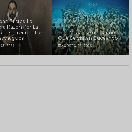
an Tristes: La
ra Razón Por La
ie Sonreía En Los
Tres Museos Submarinos
s Antiguos
Que Se Visitan Buceando
03, 2026
AGOSTO 02, 2026