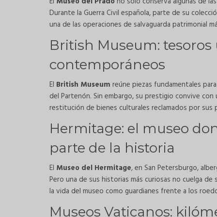
El
Museo del Prado
no solo conserva algunas de la
Durante la Guerra Civil española, parte de su colec
una de las operaciones de salvaguarda patrimonial má
British Museum: tesoros 
contemporáneos
El
British Museum
reúne piezas fundamentales para 
del Partenón. Sin embargo, su prestigio convive con
restitución de bienes culturales reclamados por sus 
Hermitage: el museo do
parte de la historia
El
Museo del Hermitage
, en San Petersburgo, albe
Pero una de sus historias más curiosas no cuelga de
la vida del museo como guardianes frente a los roed
Museos Vaticanos: kilóme