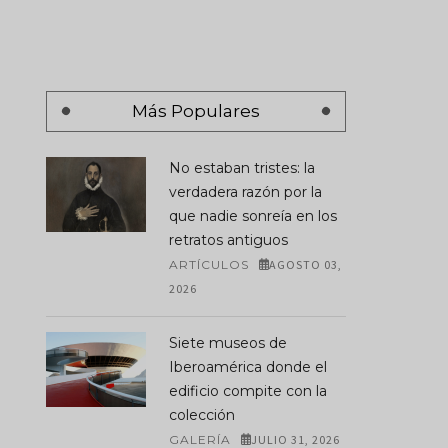
España-Argentina También
El Edificio Que Sobrev
Se Juega En Los Museos: El
Hiroshima Y Una Ciud
Más Populares
Otro Duelo Antes De La
Decidió Conservar Pa
Final
Siempre
JULIO 17, 2026
AGOSTO 06, 2026
No estaban tristes: la
verdadera razón por la
que nadie sonreía en los
retratos antiguos
ARTÍCULOS
AGOSTO 03,
2026
Siete museos de
Iberoamérica donde el
edificio compite con la
colección
GALERÍA
JULIO 31, 2026