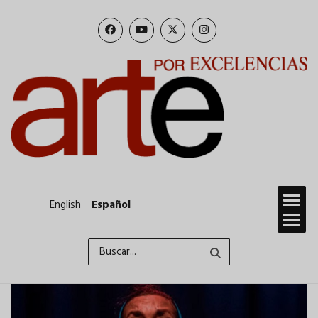
Pasar
al
contenido
principal
English
Español
Buscar