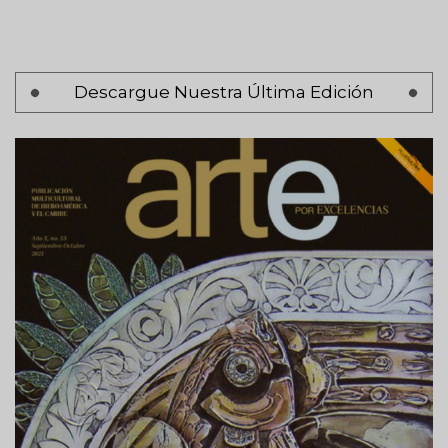
Paginación
Descargue Nuestra Última Edición
Página 1
Siguiente
Siguiente >
página