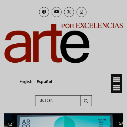
Pasar
al
contenido
principal
English
Español
Buscar