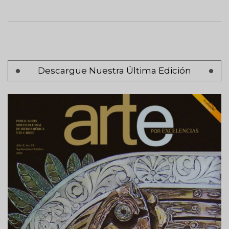
Paginación
Descargue Nuestra Última Edición
Página 1
Siguiente
Siguiente >
página