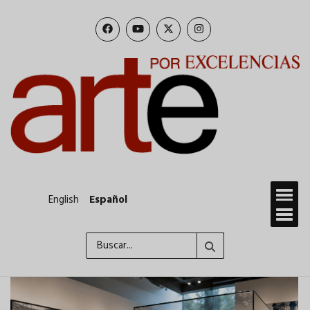
Pasar
al
contenido
principal
English
Español
Buscar