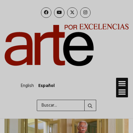
Pasar
al
contenido
principal
English
Español
Buscar