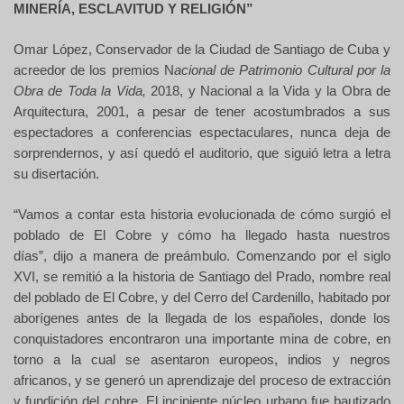
MINERÍA, ESCLAVITUD Y RELIGIÓN”
Omar López, Conservador de la Ciudad de Santiago de Cuba y
acreedor de los premios N
acional de Patrimonio Cultural por la
Obra de Toda la Vida,
2018, y Nacional a la Vida y la Obra de
Arquitectura, 2001, a pesar de tener acostumbrados a sus
espectadores a conferencias espectaculares, nunca deja de
sorprendernos, y así quedó el auditorio, que siguió letra a letra
su disertación.
“Vamos a contar esta historia evolucionada de cómo surgió el
poblado de El Cobre y cómo ha llegado hasta nuestros
días”,
dijo a manera de preámbulo. Comenzando por el siglo
XVI, se remitió a la historia de Santiago del Prado, nombre real
del
poblado de El Cobre, y del
Cerro del Cardenillo, habitado por
aborígenes antes de la llegada de los españoles, donde los
conquistadores encontraron una importante mina de cobre, en
torno a la cual se asentaron europeos, indios y negros
africanos,
y se generó un aprendizaje del proceso de extracción
y fundición del cobre. El incipiente núcleo urbano fue bautizado