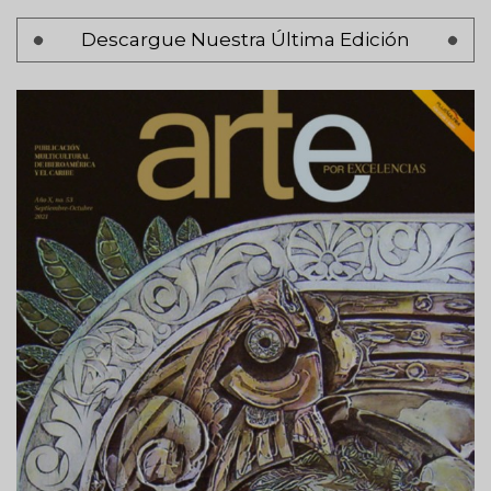
Paginación
Descargue Nuestra Última Edición
Página 1
Siguiente
Siguiente >
página