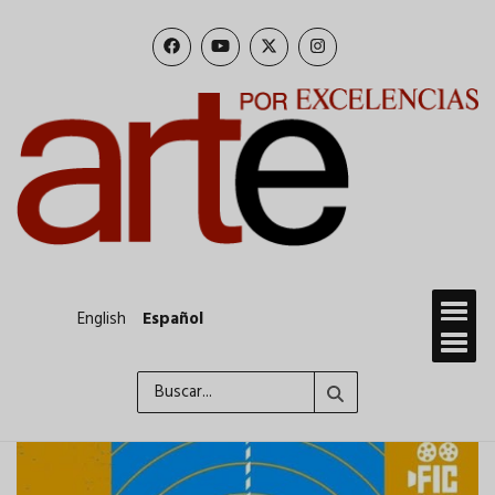
Pasar
al
contenido
principal
English
Español
Buscar