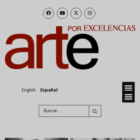
Pasar
al
contenido
principal
English
Español
Buscar