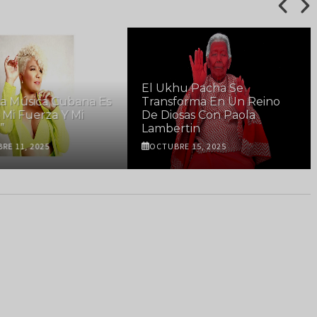
El Ukhu Pacha Se
“La Música Cubana Es
Transforma En Un Reino
 Mi Fuerza Y Mi
De Diosas Con Paola
”
Lambertin
E 11, 2025
OCTUBRE 15, 2025