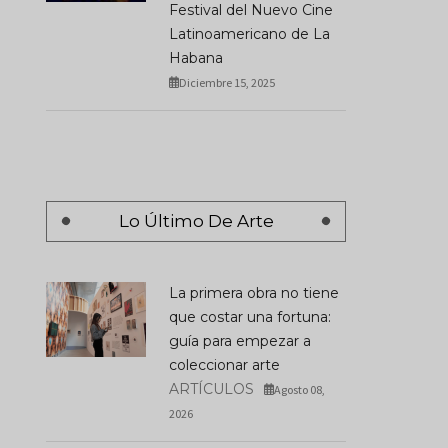
Festival del Nuevo Cine
Latinoamericano de La
Habana
Diciembre 15, 2025
Vortex: Diálogos Y
Cohabitaciones Entre
Papucho Y Manana Cl
Escenas Artísticas De
“La Salsa No Está Mue
Latinoamérica Y Barcelona
Está Más Viva Que Nu
SEPTIEMBRE 09, 2025
NOVIEMBRE 18, 2025
Lo Último De Arte
La primera obra no tiene
que costar una fortuna:
guía para empezar a
coleccionar arte
ARTÍCULOS
Agosto 08,
2026