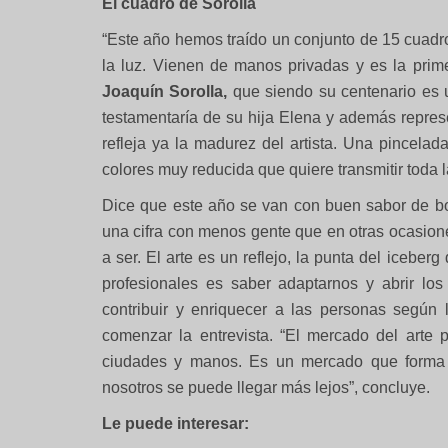
El cuadro de Sorolla
“Este año hemos traído un conjunto de 15 cuadro
la luz. Vienen de manos privadas y es la pri
Joaquín Sorolla,
que siendo su centenario es 
testamentaría de su hija Elena y además represe
refleja ya la madurez del artista. Una pince
colores muy reducida que quiere transmitir toda l
Dice que este año se van con buen sabor de bo
una cifra con menos gente que en otras ocasion
a ser. El arte es un reflejo, la punta del icebe
profesionales es saber adaptarnos y abrir lo
contribuir y enriquecer a las personas según
comenzar la entrevista. “El mercado del arte 
ciudades y manos. Es un mercado que forma 
nosotros se puede llegar más lejos”, concluye.
Le puede interesar: