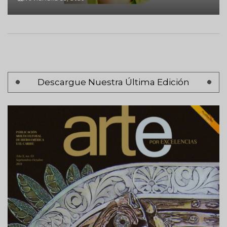
Paginación
Descargue Nuestra Última Edición
Página 1
Siguiente
Siguiente >
página