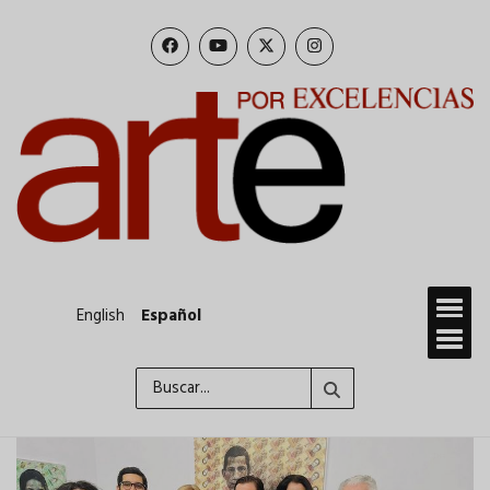
Pasar
al
contenido
principal
English
Español
Buscar