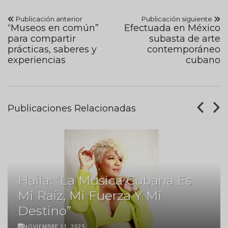
Publicación anterior
Publicación siguiente
“Museos en común”
Efectuada en México
para compartir
subasta de arte
prácticas, saberes y
contemporáneo
experiencias
cubano
Publicaciones Relacionadas
Haila: “La Música Cubana Es
Mi Raíz, Mi Fuerza Y Mi
Destino”
NOVIEMBRE 11, 2025