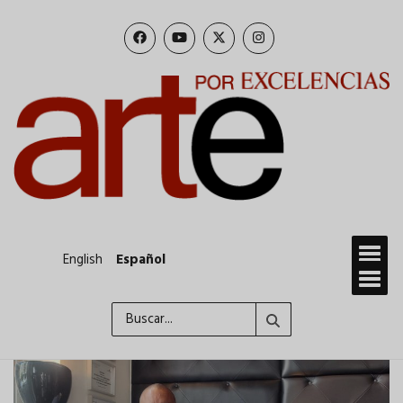
Pasar
al
contenido
principal
English
Español
Buscar