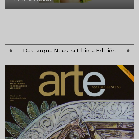
Paginación
Descargue Nuestra Última Edición
Página 1
Siguiente
Siguiente >
página