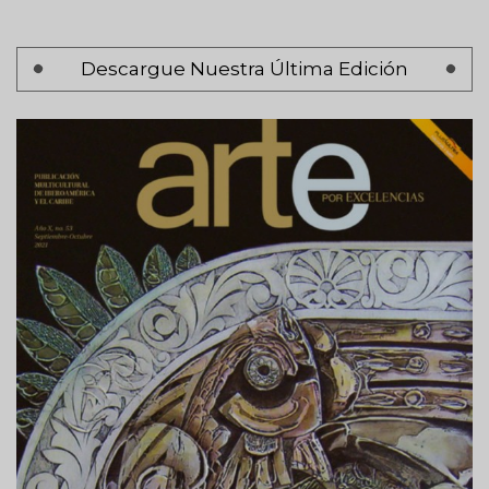
Paginación
Descargue Nuestra Última Edición
Página 1
Siguiente
Siguiente >
página