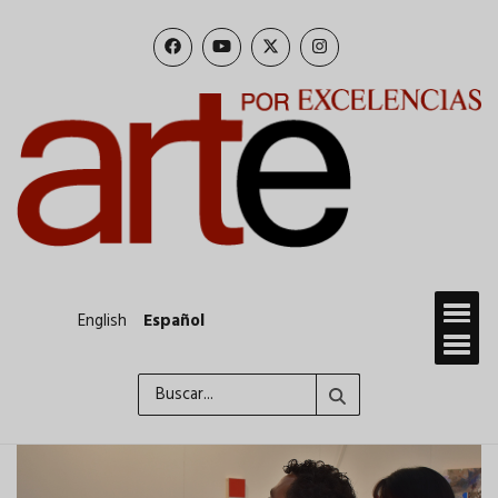
Pasar
al
contenido
principal
English
Español
Buscar