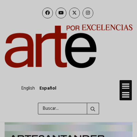
Pasar
al
contenido
principal
English
Español
Buscar