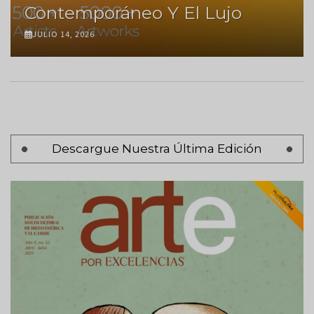
Contemporáneo Y El Lujo
JULIO 14, 2026
Paginación
Descargue Nuestra Última Edición
Página
‹ Anterior
anterior
Página 2
Siguiente
Siguiente >
página