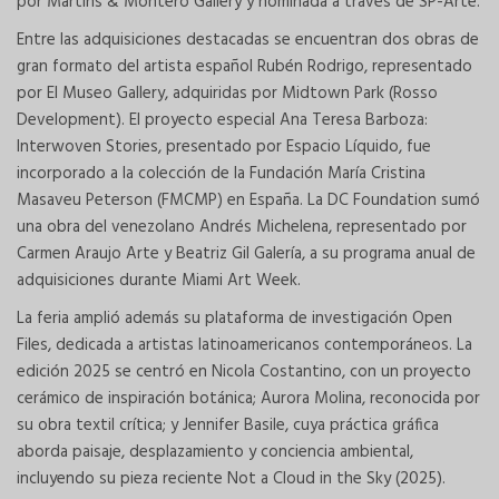
por Martins & Montero Gallery y nominada a través de SP-Arte.
Entre las adquisiciones destacadas se encuentran dos obras de
gran formato del artista español Rubén Rodrigo, representado
por El Museo Gallery, adquiridas por Midtown Park (Rosso
Development). El proyecto especial Ana Teresa Barboza:
Interwoven Stories, presentado por Espacio Líquido, fue
incorporado a la colección de la Fundación María Cristina
Masaveu Peterson (FMCMP) en España. La DC Foundation sumó
una obra del venezolano Andrés Michelena, representado por
Carmen Araujo Arte y Beatriz Gil Galería, a su programa anual de
adquisiciones durante Miami Art Week.
La feria amplió además su plataforma de investigación Open
Files, dedicada a artistas latinoamericanos contemporáneos. La
edición 2025 se centró en Nicola Costantino, con un proyecto
cerámico de inspiración botánica; Aurora Molina, reconocida por
su obra textil crítica; y Jennifer Basile, cuya práctica gráfica
aborda paisaje, desplazamiento y conciencia ambiental,
incluyendo su pieza reciente Not a Cloud in the Sky (2025).