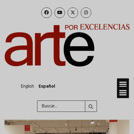
Pasar
al
contenido
principal
English
Español
Buscar