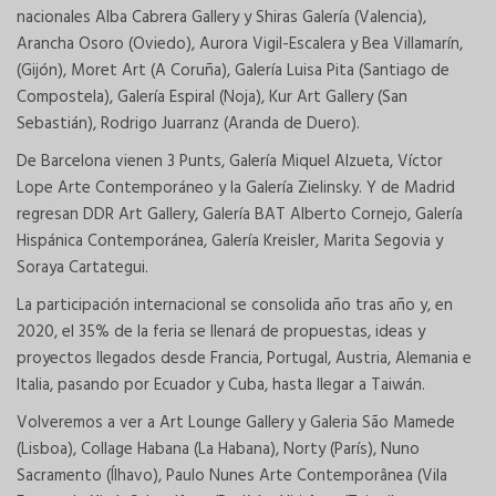
nacionales Alba Cabrera Gallery y Shiras Galería (Valencia),
Arancha Osoro (Oviedo), Aurora Vigil-Escalera y Bea Villamarín,
(Gijón), Moret Art (A Coruña), Galería Luisa Pita (Santiago de
Compostela), Galería Espiral (Noja), Kur Art Gallery (San
Sebastián), Rodrigo Juarranz (Aranda de Duero).
De Barcelona vienen 3 Punts, Galería Miquel Alzueta, Víctor
Lope Arte Contemporáneo y la Galería Zielinsky. Y de Madrid
regresan DDR Art Gallery, Galería BAT Alberto Cornejo, Galería
Hispánica Contemporánea, Galería Kreisler, Marita Segovia y
Soraya Cartategui.
La participación internacional se consolida año tras año y, en
2020, el 35% de la feria se llenará de propuestas, ideas y
proyectos llegados desde Francia, Portugal, Austria, Alemania e
Italia, pasando por Ecuador y Cuba, hasta llegar a Taiwán.
Volveremos a ver a Art Lounge Gallery y Galeria São Mamede
(Lisboa), Collage Habana (La Habana), Norty (París), Nuno
Sacramento (Ílhavo), Paulo Nunes Arte Contemporânea (Vila