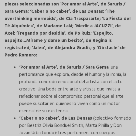
piezas seleccionadas son ‘Por amor al Arte’, de Saruris /
Sara Gema; ‘Caber o no caber’, de Las Densas; ‘The
overthinking mermaids’, de Cía Traspasarte; ‘La Fiesta del
Té Alquímica’, de Madame Lalá; ‘Medir a JACUZZI’, de
Axel; ‘Fregando por desidia’, de Po Ruiz; ‘Espejito,
espejito...Mírame y dame un besito’, de Regina is
registrated; ‘Jaleo’, de Alejandra Gradis; y ‘Obstacle’ de
Pedro Romero:
‘Por amor al Arte’, de Saruris / Sara Gema
: una
performance que explora, desde el humor y la ironía, la
profunda conexión emocional del artista con el acto
creativo. Una boda entre arte y artista que invita a
reflexionar sobre el compromiso personal que el arte
puede suscitar en quienes lo viven como un motor
esencial de su existencia.
‘Caber o no caber’, de Las Densas
(colectivo formado
por Beatriz Olivia Bonduel Smith, Marta Pinilla y Don
Jovan Urbiztondo): tres performers con cuerpos