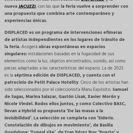
nueva
JACUZZI
, con las que
la feria vuelve a sorprender con
una propuesta que combina arte contemporáneo y
experiencias únicas.
DISPLACED es un programa de intervenciones efímeras
de artistas independientes en los lugares de tránsito de
la feria.
Acogerá
obras espontáneas en espacios
singulares:
instalaciones basadas en la fugacidad de sus
elementos como la luz, objetos encontrados, sonido, así como
piezas adaptadas a las características del espacio. La de 2025
es la
séptima edición de DISPLACED, y cuenta con el
patrocinio de Petit Palace Hotelity
. Cinco de los artistas han
sido seleccionados por el coleccionista Manu Expósito:
Samuel
de Sagas, Marina Salazar, Gastón Lisak, Xavier Morón y
Nicole Vindel. Rodos ellos juntos, y como Colectivo BASC,
llevan a Hybrid su propuesta ‘De las masas a la
invisibilidad’. La selección se completa con ‘Siderio.
Constelación de dibujos en movimiento’, de Basilia
Guadalupe; ‘Fungal site’, de Fran Pérez Rus; ‘Puerto’ y