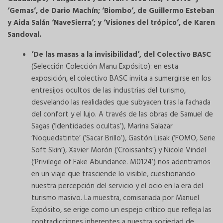
‘Gemas’, de Dario Machín; ‘Biombo’, de Guillermo Esteban
y Aida Salán ‘NaveSierra’; y ‘Visiones del trópico’, de Karen
Sandoval.
‘De las masas a la invisibilidad’, del Colectivo BASC
(Selección Colección Manu Expósito): en esta
exposición, el colectivo BASC invita a sumergirse en los
entresijos ocultos de las industrias del turismo,
desvelando las realidades que subyacen tras la fachada
del confort y el lujo. A través de las obras de Samuel de
Sagas (‘Identidades ocultas’), Marina Salazar
‘Noquedatinte’ (‘Sacar Brillo’), Gastón Lisak (‘FOMO, Serie
Soft Skin’), Xavier Morón (‘Croissants’) y Nicole Vindel
(‘Privilege of Fake Abundance. M0124’) nos adentramos
en un viaje que trasciende lo visible, cuestionando
nuestra percepción del servicio y el ocio en la era del
turismo masivo. La muestra, comisariada por Manuel
Expósito, se erige como un espejo crítico que refleja las
contradicciones inherentes a nuestra sociedad de