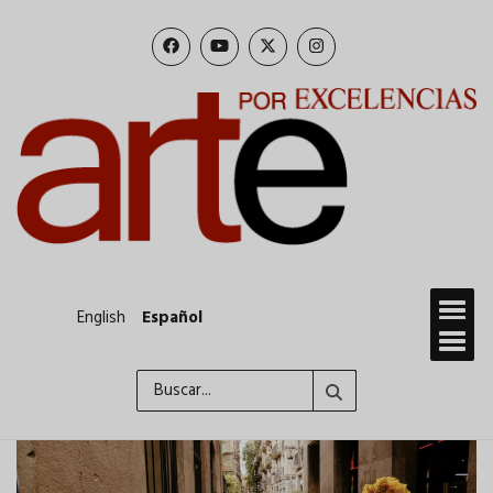
Pasar
al
contenido
principal
English
Español
Buscar