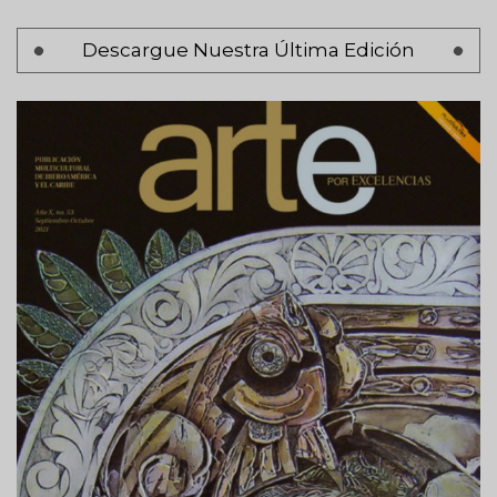
Paginación
Descargue Nuestra Última Edición
Página 1
Siguiente
Siguiente >
página