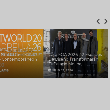
ld Marbella 2026:
 Nueva Gran Cita
Casa FOA 2026: 42 Espacios
e Contemporáneo Y
De Diseño Transformarán
El Palacio Molina
, 2026
JULIO 13, 2026