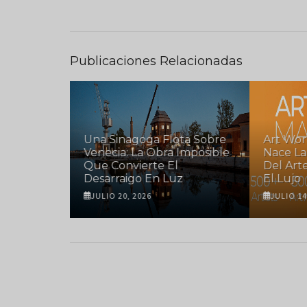
Publicaciones Relacionadas
taro
Una Sinagoga Flota Sobre
Art Wor
ito
Venecia: La Obra Imposible
Nace La
 Arte
Que Convierte El
Del Art
Desarraigo En Luz
El Lujo
JULIO 20, 2026
JULIO 14