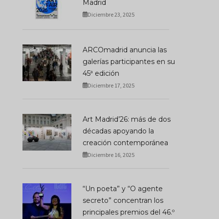
Madrid
Diciembre 23, 2025
ARCOmadrid anuncia las
galerías participantes en su
45ª edición
Diciembre 17, 2025
JUSTQRO: Querétaro
Una Sinagoga Flota S
Entra En El Circuito
Venecia: La Obra Impo
Internacional Del Arte
Que Convierte El
Art Madrid’26: más de dos
Contemporáneo
Desarraigo En Luz
décadas apoyando la
JULIO 07, 2026
JULIO 20, 2026
creación contemporánea
Diciembre 16, 2025
“Un poeta” y “O agente
secreto” concentran los
principales premios del 46.º