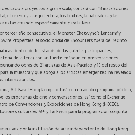
 dedicado a proyectos a gran escala, contará con 18 instalaciones
, el diseño y la arquitectura, los textiles, la naturaleza y las
se están creando específicamente para la feria.
ar por tercer año consecutivo: el Monster Chetwynd’s Lanternfly
 Swire Properties, el socio oficial de Encounters fuera del recinto.
ticas dentro de los stands de las galerías participantes,
storia de la feria) con un fuerte enfoque en presentaciones
sentando obras de 21 artistas de Asia-Pacífico y 15 del resto del
para la muestra y que apoya a los artistas emergentes, ha revelado
os internacionales.
triona, Art Basel Hong Kong contará con un amplio programa público,
uye los programas de cine y conversaciones, así como el Exchange
 Centro de Convenciones y Exposiciones de Hong Kong (HKCEC).
tituciones culturales M+ y Tai Kwun para la programación conjunta
rimera vez por la institución de arte independiente de Hong Kong