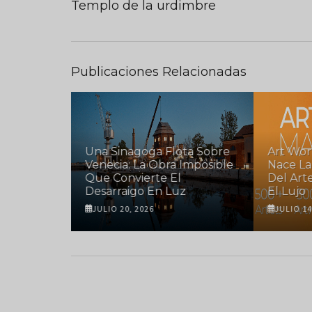
Templo de la urdimbre
Publicaciones Relacionadas
taro
Una Sinagoga Flota Sobre
Art Wor
ito
Venecia: La Obra Imposible
Nace La
 Arte
Que Convierte El
Del Art
Desarraigo En Luz
El Lujo
JULIO 20, 2026
JULIO 14