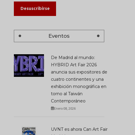
Desuscribirse
Eventos
De Madrid al mundo:
HYBRID Art Fair 2026
JUSTQRO: Querétaro
Una Sinagoga Flota S
Entra En El Circuito
Venecia: La Obra Impo
anuncia sus expositores de
Internacional Del Arte
Que Convierte El
cuatro continentes y una
Contemporáneo
Desarraigo En Luz
exhibición monográfica en
JULIO 07, 2026
JULIO 20, 2026
torno al Taiwán
Contemporáneo
Enero 08, 2026
UVNT es ahora Can Art Fair