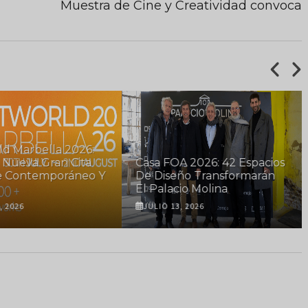
Muestra de Cine y Creatividad convoca
ld Marbella 2026:
 Nueva Gran Cita
Casa FOA 2026: 42 Espacios
e Contemporáneo Y
De Diseño Transformarán
El Palacio Molina
, 2026
JULIO 13, 2026