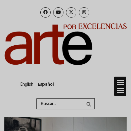
Pasar
al
contenido
principal
English
Español
Buscar