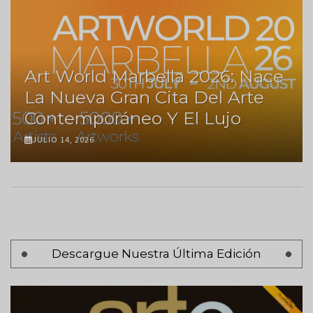
Art World Marbella 2026: Nace
La Nueva Gran Cita Del Arte
Contemporáneo Y El Lujo
JULIO 14, 2026
Paginación
Descargue Nuestra Última Edición
Página 1
Siguiente
Siguiente >