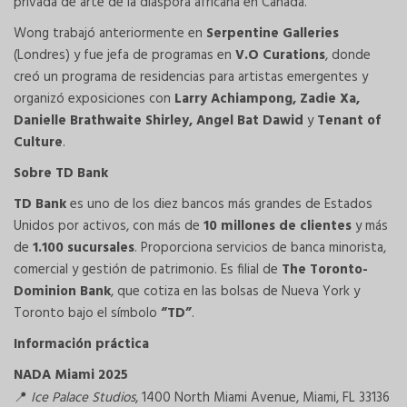
privada de arte de la diáspora africana en Canadá.
Wong trabajó anteriormente en
Serpentine Galleries
(Londres) y fue jefa de programas en
V.O Curations
, donde
creó un programa de residencias para artistas emergentes y
organizó exposiciones con
Larry Achiampong, Zadie Xa,
Danielle Brathwaite Shirley, Angel Bat Dawid
y
Tenant of
Culture
.
Sobre TD Bank
TD Bank
es uno de los diez bancos más grandes de Estados
Unidos por activos, con más de
10 millones de clientes
y más
de
1.100 sucursales
. Proporciona servicios de banca minorista,
comercial y gestión de patrimonio. Es filial de
The Toronto-
Dominion Bank
, que cotiza en las bolsas de Nueva York y
Toronto bajo el símbolo
“TD”
.
Información práctica
NADA Miami 2025
Ice Palace Studios
, 1400 North Miami Avenue, Miami, FL 33136
📍