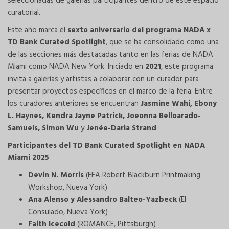
seleccionadas de galerías participantes dentro de este espacio
curatorial.
Este año marca el
sexto aniversario del programa NADA x
TD Bank Curated Spotlight
, que se ha consolidado como una
de las secciones más destacadas tanto en las ferias de NADA
Miami como NADA New York. Iniciado en
2021
, este programa
invita a galerías y artistas a colaborar con un curador para
presentar proyectos específicos en el marco de la feria. Entre
los curadores anteriores se encuentran
Jasmine Wahi, Ebony
L. Haynes, Kendra Jayne Patrick, Joeonna Belloarado-
Samuels, Simon Wu
y
Jenée-Daria Strand
.
Participantes del TD Bank Curated Spotlight en NADA
Miami 2025
Devin N. Morris
(EFA Robert Blackburn Printmaking
Workshop, Nueva York)
Ana Alenso y Alessandro Balteo-Yazbeck
(El
Consulado, Nueva York)
Faith Icecold
(ROMANCE, Pittsburgh)