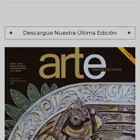
Paginación
Descargue Nuestra Última Edición
Página 1
Siguiente
Siguiente >
página