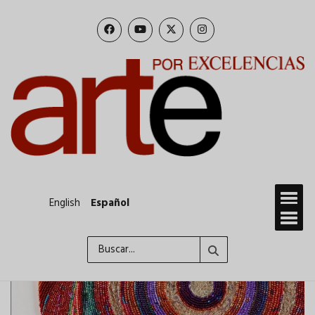
Pasar
al
contenido
principal
English
Español
Buscar