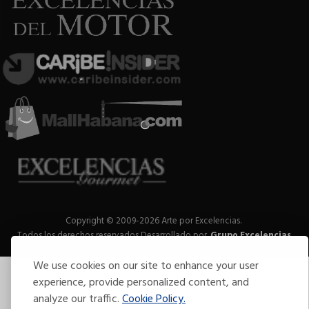
Copyright © 2009-2026 Arte por Excelencias.
Todos los derechos reservados
Desarrollado por
Grupo Excelencias
.
We use cookies on our site to enhance your user
experience, provide personalized content, and
analyze our traffic.
Cookie Policy.