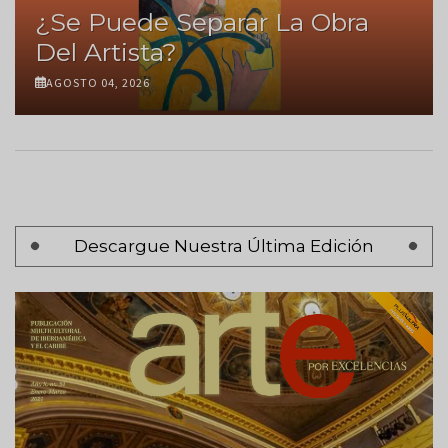
¿Se Puede Separar La Obra
Del Artista?
AGOSTO 04, 2026
Paginación
Descargue Nuestra Última Edición
Página
‹ Anterior
anterior
Página 3
Siguiente
Siguiente >
página