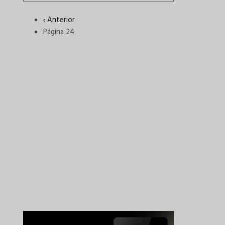
Página
‹ Anterior
anterior
Página 24