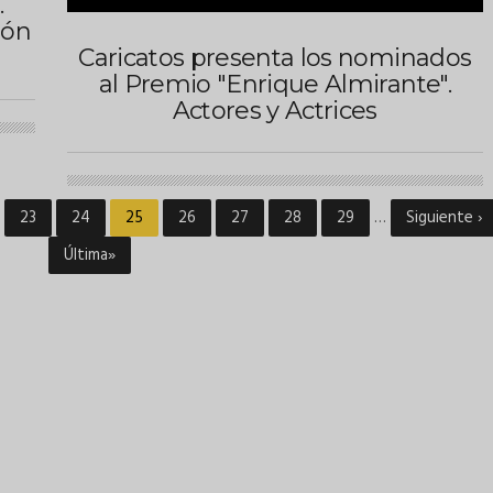
.
ión
Caricatos presenta los nominados
al Premio "Enrique Almirante".
Actores y Actrices
na
Página
23
Página
24
Página
25
Página
26
Página
27
Página
28
Página
29
…
Siguiente
Siguiente ›
actual
página
Última
Última»
página