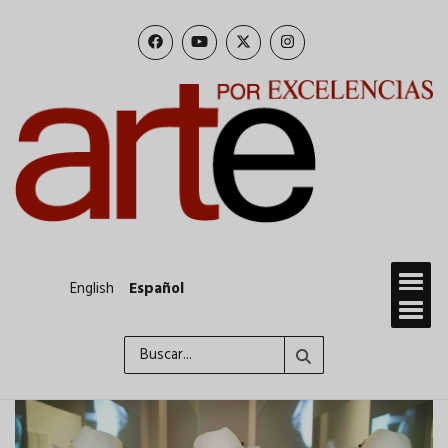
Pasar
al
contenido
principal
English
Español
Buscar