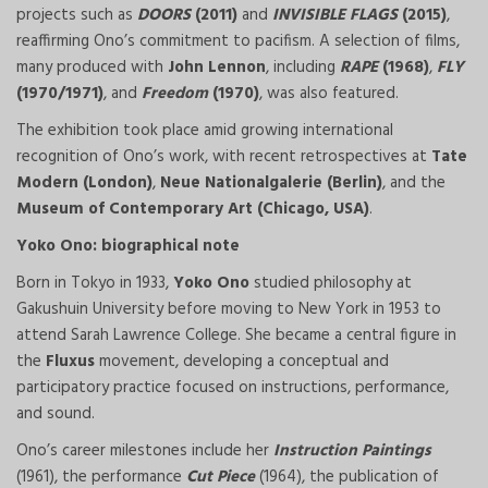
projects such as
DOORS
(2011)
and
INVISIBLE FLAGS
(2015)
,
reaffirming Ono’s commitment to pacifism. A selection of films,
many produced with
John Lennon
, including
RAPE
(1968)
,
FLY
(1970/1971)
, and
Freedom
(1970)
, was also featured.
The exhibition took place amid growing international
recognition of Ono’s work, with recent retrospectives at
Tate
Modern (London)
,
Neue Nationalgalerie (Berlin)
, and the
Museum of Contemporary Art (Chicago, USA)
.
Yoko Ono: biographical note
Born in Tokyo in 1933,
Yoko Ono
studied philosophy at
Gakushuin University before moving to New York in 1953 to
attend Sarah Lawrence College. She became a central figure in
the
Fluxus
movement, developing a conceptual and
participatory practice focused on instructions, performance,
and sound.
Ono’s career milestones include her
Instruction Paintings
(1961), the performance
Cut Piece
(1964), the publication of