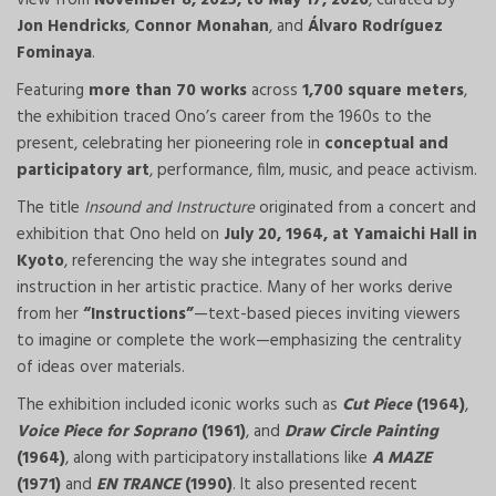
view from
November 8, 2025, to May 17, 2026
, curated by
Jon Hendricks
,
Connor Monahan
, and
Álvaro Rodríguez
Fominaya
.
Featuring
more than 70 works
across
1,700 square meters
,
the exhibition traced Ono’s career from the 1960s to the
present, celebrating her pioneering role in
conceptual and
participatory art
, performance, film, music, and peace activism.
The title
Insound and Instructure
originated from a concert and
exhibition that Ono held on
July 20, 1964, at Yamaichi Hall in
Kyoto
, referencing the way she integrates sound and
instruction in her artistic practice. Many of her works derive
from her
“Instructions”
—text-based pieces inviting viewers
to imagine or complete the work—emphasizing the centrality
of ideas over materials.
The exhibition included iconic works such as
Cut Piece
(1964)
,
Voice Piece for Soprano
(1961)
, and
Draw Circle Painting
(1964)
, along with participatory installations like
A MAZE
(1971)
and
EN TRANCE
(1990)
. It also presented recent