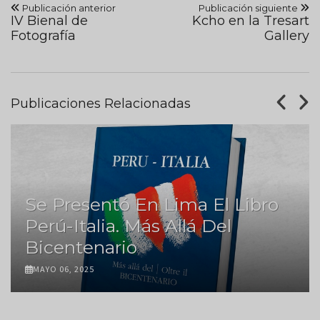
Publicación anterior
Publicación siguiente
IV Bienal de
Kcho en la Tresart
Fotografía
Gallery
Publicaciones Relacionadas
Se Presentó En Lima El Libro
Perú-Italia. Más Allá Del
Bicentenario
MAYO 06, 2025