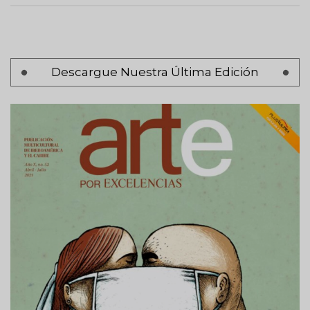
Paginación
Descargue Nuestra Última Edición
Página
‹ Anterior
anterior
Página 2
Siguiente
Siguiente >
página