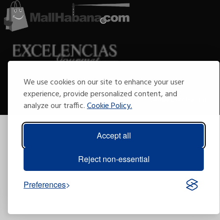
We use cookies on our site to enhance your user
Copyright © 2009-2026 Arte por Excelencias.
experience, provide personalized content, and
Todos los derechos reservados
Desarrollado por
Grupo Excelencias
.
analyze our traffic.
Cookie Policy.
Accept all
Reject non-essential
Preferences