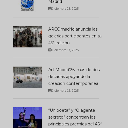
Madrid
La Gioconda Parece
Diciembre 23, 2025
Museo Nacional Thyssen-
Pequeña: Por Qué Al
Bornemisza: Sobre
Obras Maestras
Resultados Y Proyecciones
Decepcionan Al Verla
ARCOmadrid anuncia las
ENERO 06, 2025
JULIO 01, 2026
galerías participantes en su
45ª edición
Diciembre 17, 2025
Art Madrid’26: más de dos
décadas apoyando la
creación contemporánea
Diciembre 16, 2025
“Un poeta” y “O agente
secreto” concentran los
principales premios del 46.º