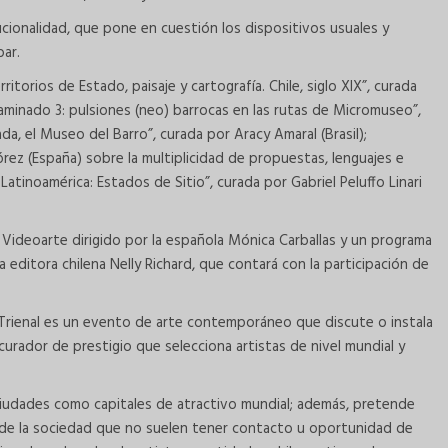
itucionalidad, que pone en cuestión los dispositivos usuales y
bar.
ritorios de Estado, paisaje y cartografía. Chile, siglo XIX”, curada
aminado 3: pulsiones (neo) barrocas en las rutas de Micromuseo”,
da, el Museo del Barro”, curada por Aracy Amaral (Brasil);
rez (España) sobre la multiplicidad de propuestas, lenguajes e
atinoamérica: Estados de Sitio”, curada por Gabriel Peluffo Linari
e Videoarte dirigido por la española Mónica Carballas y un programa
 editora chilena Nelly Richard, que contará con la participación de
la Trienal es un evento de arte contemporáneo que discute o instala
curador de prestigio que selecciona artistas de nivel mundial y
s ciudades como capitales de atractivo mundial; además, pretende
 de la sociedad que no suelen tener contacto u oportunidad de