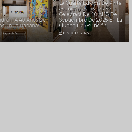
La Cuarta Edición De Pinta
Asunción Art Week Se
Celebrará Del 10 Al 13 De
drón. A 40 Años De
Septiembre De 2025 En La
os En La Habana!
Ciudad De Asunción
 22, 2025
JUNIO 13, 2025