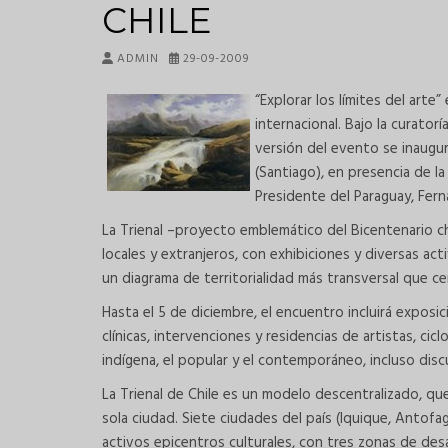
CHILE
ADMIN
29-09-2009
“Explorar los límites del arte
internacional. Bajo la curator
versión del evento se inaugu
(Santiago), en presencia de la
Presidente del Paraguay, Fer
La Trienal –proyecto emblemático del Bicentenario chil
locales y extranjeros, con exhibiciones y diversas ac
un diagrama de territorialidad más transversal que cen
Hasta el 5 de diciembre, el encuentro incluirá exposic
clínicas, intervenciones y residencias de artistas, ci
indígena, el popular y el contemporáneo, incluso disc
La Trienal de Chile es un modelo descentralizado, que
sola ciudad. Siete ciudades del país (Iquique, Antofa
activos epicentros culturales, con tres zonas de desa