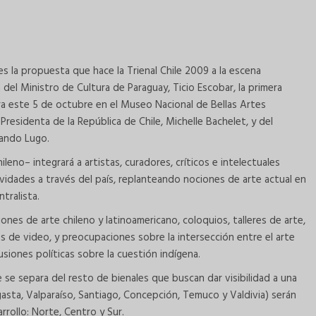
” es la propuesta que hace la Trienal Chile 2009 a la escena
ía del Ministro de Cultura de Paraguay, Ticio Escobar, la primera
ra este 5 de octubre en el Museo Nacional de Bellas Artes
 Presidenta de la República de Chile, Michelle Bachelet, y del
nando Lugo.
eno– integrará a artistas, curadores, críticos e intelectuales
tividades a través del país, replanteando nociones de arte actual en
tralista.
iones de arte chileno y latinoamericano, coloquios, talleres de arte,
clos de video, y preocupaciones sobre la intersección entre el arte
usiones políticas sobre la cuestión indígena.
 se separa del resto de bienales que buscan dar visibilidad a una
gasta, Valparaíso, Santiago, Concepción, Temuco y Valdivia) serán
rrollo: Norte, Centro y Sur.