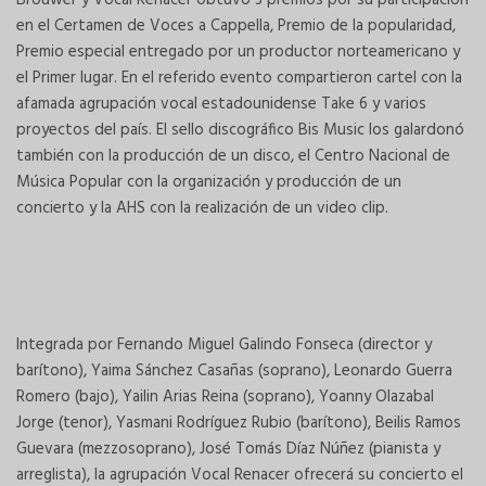
Brouwer y Vocal Renacer obtuvo 3 premios por su participación
en el Certamen de Voces a Cappella, Premio de la popularidad,
Premio especial entregado por un productor norteamericano y
el Primer lugar. En el referido evento compartieron cartel con la
afamada agrupación vocal estadounidense Take 6 y varios
proyectos del país. El sello discográfico Bis Music los galardonó
también con la producción de un disco, el Centro Nacional de
Música Popular con la organización y producción de un
concierto y la AHS con la realización de un video clip.
Integrada por Fernando Miguel Galindo Fonseca (director y
barítono), Yaima Sánchez Casañas (soprano), Leonardo Guerra
Romero (bajo), Yailin Arias Reina (soprano), Yoanny Olazabal
Jorge (tenor), Yasmani Rodríguez Rubio (barítono), Beilis Ramos
Guevara (mezzosoprano), José Tomás Díaz Núñez (pianista y
arreglista), la agrupación Vocal Renacer ofrecerá su concierto el