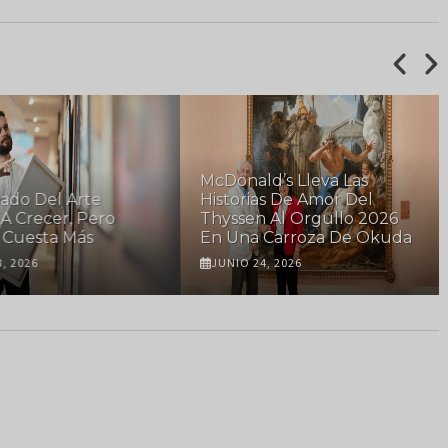
McDonald’s Lleva Las
ado Del Arte
Historias De Amor Del
A Crecer, Pero
Thyssen Al Orgullo 2026
Cuesta Más
En Una Carroza De Okuda
, 2026
JUNIO 24, 2026