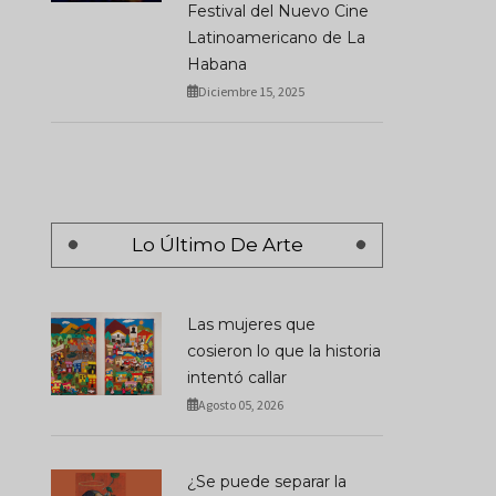
Festival del Nuevo Cine
Latinoamericano de La
Habana
Diciembre 15, 2025
En Art Basel 2026, Un
Museos Sin Barreras:
Picasso De 35 Millones
Dónde Ir Con Niños C
Convivió Con Una Pista De
Autismo Y Sentirse
Lo Último De Arte
Baile
Bienvenidos
JUNIO 23, 2026
JULIO 15, 2026
Las mujeres que
cosieron lo que la historia
intentó callar
Agosto 05, 2026
¿Se puede separar la