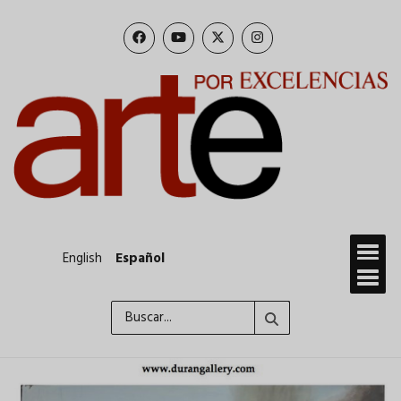
Pasar
al
contenido
principal
English
Español
Buscar