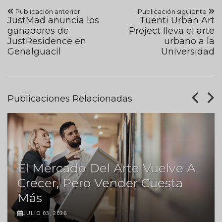
Publicación anterior
Publicación siguiente
JustMad anuncia los
Tuenti Urban Art
ganadores de
Project lleva el arte
JustResidence en
urbano a la
Genalguacil
Universidad
Publicaciones Relacionadas
El Mercado Del Arte Vuelve A
Crecer, Pero Vender Cuesta
Más
JULIO 03, 2026