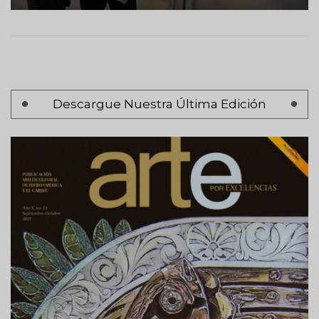
Paginación
Descargue Nuestra Última Edición
Página 1
Siguiente
Siguiente >
página