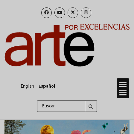
Pasar
al
contenido
principal
English
Español
Buscar