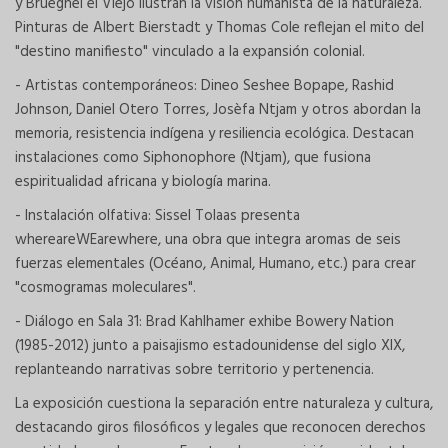
y Brueghel el Viejo ilustran la visión humanista de la naturaleza.
Pinturas de Albert Bierstadt y Thomas Cole reflejan el mito del
"destino manifiesto" vinculado a la expansión colonial.
- Artistas contemporáneos: Dineo Seshee Bopape, Rashid
Johnson, Daniel Otero Torres, Josèfa Ntjam y otros abordan la
memoria, resistencia indígena y resiliencia ecológica. Destacan
instalaciones como Siphonophore (Ntjam), que fusiona
espiritualidad africana y biología marina.
- Instalación olfativa: Sissel Tolaas presenta
whereareWEarewhere, una obra que integra aromas de seis
fuerzas elementales (Océano, Animal, Humano, etc.) para crear
"cosmogramas moleculares".
- Diálogo en Sala 31: Brad Kahlhamer exhibe Bowery Nation
(1985-2012) junto a paisajismo estadounidense del siglo XIX,
replanteando narrativas sobre territorio y pertenencia.
La exposición cuestiona la separación entre naturaleza y cultura,
destacando giros filosóficos y legales que reconocen derechos