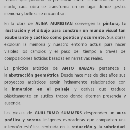
formas que priorizan la presencia sobre la función. De este
modo, cada obra se transforma en un lugar donde gesto,
memoria y belleza se encuentran.
En la obra de
ALINA MURESSAN
convergen la
pintura, la
ilustración y el dibujo para construir un mundo visual tan
exuberante y caótico como poético y ocurrente.
Sus obras
exploran la memoria y nuestro entorno actual para hacer
visibles los cambios y el paso del tiempo a través de
composiciones ficticias basadas en narrativas reales.
La práctica artística de
ANTO RABZAS
pertenece a
la
abstracción geométrica
. Desde hace más de diez años sus
proyectos artísticos están íntimamente relacionados con
la
inmersión en el paisaje
y derivas que traduce
plásticamente en sutiles trazos donde alternan presencia y
ausencia.
Las piezas de
GUILLERMO SUMMERS
desprenden un
aura
poética y serena
. Imágenes evocadoras que comparten una
intención estética centrada en la
reducción y la sobriedad
.