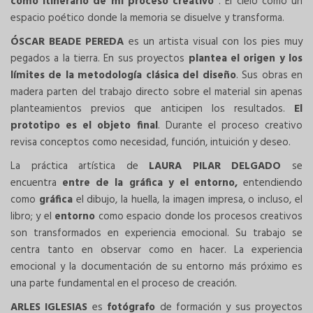
como itinerario de mi proceso creativo”
. El cielo como un
espacio poético donde la memoria se disuelve y transforma.
ÓSCAR BEADE PEREDA
es un artista visual con los pies muy
pegados a la tierra. En sus proyectos
plantea el origen y los
límites de la metodología clásica del diseño
. Sus obras en
madera parten del trabajo directo sobre el material sin apenas
planteamientos previos que anticipen los resultados.
El
prototipo es el objeto final
. Durante el proceso creativo
revisa conceptos como necesidad, función, intuición y deseo.
La práctica artística de
LAURA PILAR DELGADO
se
encuentra
entre de la gráfica y el entorno,
entendiendo
como
gráfica
el dibujo, la huella, la imagen impresa, o incluso, el
libro; y el
entorno
como espacio donde los procesos creativos
son transformados en experiencia emocional. Su trabajo se
centra tanto en observar como en hacer. La experiencia
emocional y la documentación de su entorno más próximo es
una parte fundamental en el proceso de creación.
ARLES IGLESIAS
es
fotógrafo
de formación y sus proyectos