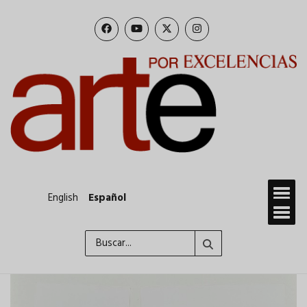
Pasar
al
contenido
principal
English
Español
Buscar