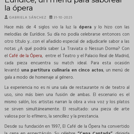
la ópera
GABRIELA SÁNCHEZ
31-10-2025
Hace más de 4 siglos vio la luz la
ópera
y lo hizo con las
melodías de Eurídice. Su día no podía celebrarse entonces con
otro título y…con el añadido especial de adjudicarle sabor a las
notas ¿A qué podría saber La Traviata o Nessun Dorma? Con
el
Café de la Ópera
, entre el Teatro y el Palacio Real de Madrid,
cada pieza encuentra su match ideal. Para esta ocasión
levantó
una partitura culinaria en cinco actos
, un menú de
gala a modo de homenaje al género.
La experiencia no es ni una sala de restaurante ni de teatro al
uso, sino más bien una fusión de ambas. El escenario es el
mismo salón, los artistas narran la obra a viva voz y los platos
se sirven simultáneamente. El resultado: una pieza de arte
valiosa por lo efímero, la sencillez y la prestancia.
Desde su fundación en 1997, El Café de la Ópera ha convertido
la cena en espectáculo. Su célebre
“Cena Cantada”
, dirigida