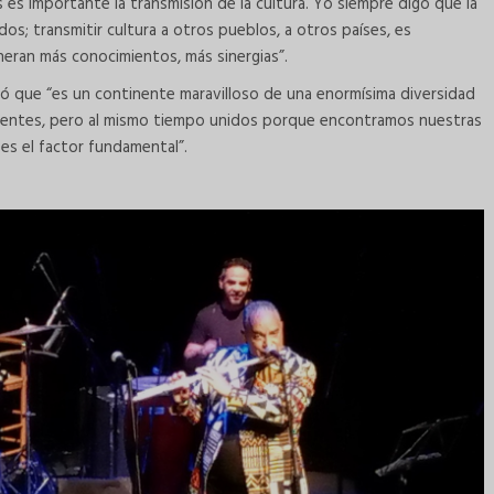
s es importante la transmisión de la cultura. Yo siempre digo que la
dos; transmitir cultura a otros pueblos, a otros países, es
neran más conocimientos, más sinergias”.
onó que “es un continente maravilloso de una enormísima diversidad
iferentes, pero al mismo tiempo unidos porque encontramos nuestras
 es el factor fundamental”.