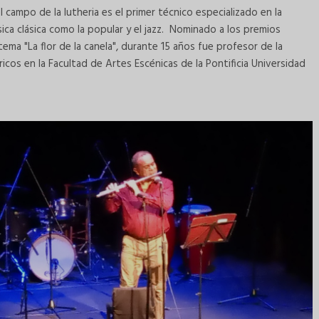
l campo de la lutheria es el primer técnico especializado en la
sica clásica como la popular y el jazz. Nominado a los premios
ma "La flor de la canela", durante 15 años fue profesor de la
icos en la Facultad de Artes Escénicas de la Pontificia Universidad