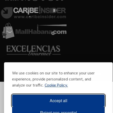
Copyright © 2009-2026 Arte por Excelencias.
We use cookies on our site to enhance your user
Todos los derechos reservados
Desarrollado por
Grupo Excelencias
.
experience, provide personalized content, and
analyze our traffic.
Cookie Policy.
Accept all
Reject non-essential