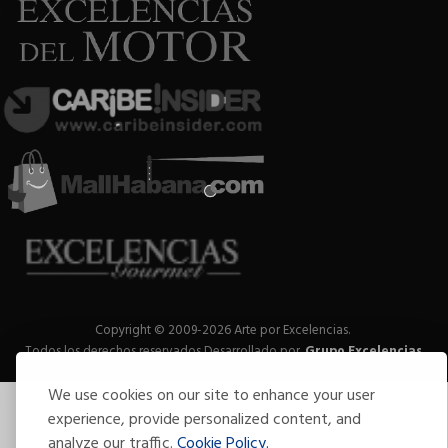
Copyright © 2009-2026 Arte por Excelencias.
Todos los derechos reservados
Desarrollado por
Grupo Excelencias
.
We use cookies on our site to enhance your user
experience, provide personalized content, and
analyze our traffic.
Cookie Policy.