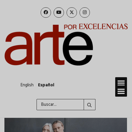
Pasar
al
contenido
principal
English
Español
Buscar