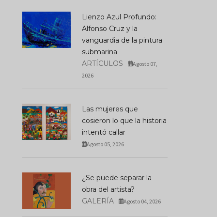
Lienzo Azul Profundo:
En Art Basel 2026, Un
Museos Sin Barreras:
Alfonso Cruz y la
Picasso De 35 Millones
Dónde Ir Con Niños C
vanguardia de la pintura
Convivió Con Una Pista De
Autismo Y Sentirse
submarina
Baile
Bienvenidos
ARTÍCULOS
Agosto 07,
JUNIO 23, 2026
JULIO 15, 2026
2026
Las mujeres que
cosieron lo que la historia
intentó callar
Agosto 05, 2026
¿Se puede separar la
obra del artista?
GALERÍA
Agosto 04, 2026