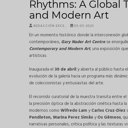
Rhythms: A Global 
and Modern Art
REDACCIÓN EXCE…
05-05-2025
En un momento histórico donde la interconexión globa
contemporáneo,
Gary Nader Art Centre
se enorgull
Contemporary and Modern Art
, una exposición que
artísticas.
Inaugurada el
30 de abril
y abierta al público hasta e
evolución de la galería hacia un programa más dinám
de coleccionistas y entusiastas del arte.
El recorrido curatorial de la muestra transita entre
la precisión óptica de la abstracción cinética hasta 
modernos como
Wifredo Lam
y
Carlos Cruz-Diez
d
Pendleton, Marina Perez Simão
y
Os Gêmeos
, q
narrativas personales, crítica política y las texturas v