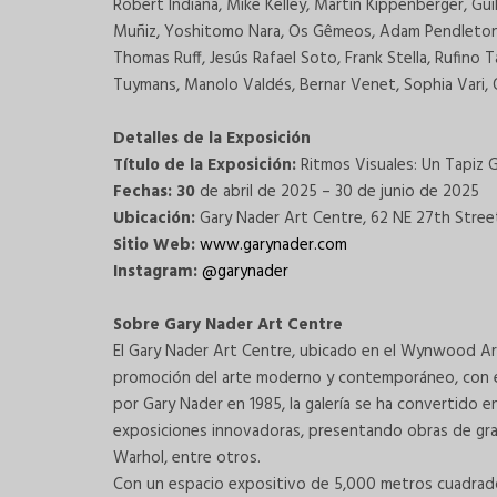
Robert Indiana, Mike Kelley, Martin Kippenberger, Gu
Muñiz, Yoshitomo Nara, Os Gêmeos, Adam Pendleton, M
Thomas Ruff, Jesús Rafael Soto, Frank Stella, Rufino 
Tuymans, Manolo Valdés, Bernar Venet, Sophia Vari,
Detalles de la Exposición
Título de la Exposición:
Ritmos Visuales: Un Tapiz
Fechas: 30
de abril de 2025 – 30 de junio de 2025
Ubicación:
Gary Nader Art Centre, 62 NE 27th Street
Sitio Web:
www.garynader.com
Instagram:
@garynader
Sobre Gary Nader Art Centre
El Gary Nader Art Centre, ubicado en el Wynwood Arts 
promoción del arte moderno y contemporáneo, con es
por Gary Nader en 1985, la galería se ha convertido 
exposiciones innovadoras, presentando obras de gra
Warhol, entre otros.
Con un espacio expositivo de 5,000 metros cuadrad