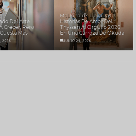
McDonald’s Lleva Las
ado Del Arte
Historias De Amor Del
A Crecer, Pero
Thyssen Al Orgullo 2026
Cuesta Más
En Una Carroza De Okuda
, 2026
JUNIO 24, 2026