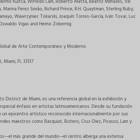
illermo Kuitca, Wifredo Lam, Roberto Matta, Beatriz Milhazes, Vik
arina Perez Simão, Richard Prince, R.H. Quaytman, Sterling Ruby,
Tamayo, Wawrzyniec Tokarski, Joaquín Torres-García, Iván Tovar, Luc
 Oswaldo Vigas and Heimo Zobernig.
 Global de Arte Contemporáneo y Moderno
, Miami, FL 33137
District de Miami, es una referencia global en la exhibición y
pecial énfasis en artistas latinoamericanos. Desde su fundación
en un epicentro artístico reconocido internacionalmente por sus
ndes maestros como Basquiat, Botero, Cruz-Diez, Picasso, Lam y
os—el más grande del mundo—el centro alberga una extensa