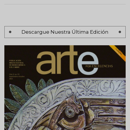
Paginación
Descargue Nuestra Última Edición
Página 1
Siguiente
Siguiente >
página