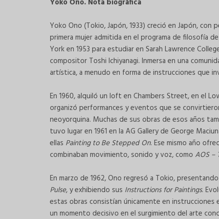
Yoko Ono. Nota biográfica
Yoko Ono (Tokio, Japón, 1933) creció en Japón, con p
primera mujer admitida en el programa de filosofía 
York en 1953 para estudiar en Sarah Lawrence Colleg
compositor Toshi Ichiyanagi. Inmersa en una comunida
artística, a menudo en forma de instrucciones que inv
En 1960, alquiló un loft en Chambers Street, en el 
organizó performances y eventos que se convirtieron
neoyorquina. Muchas de sus obras de esos años tambi
tuvo lugar en 1961 en la AG Gallery de George Maciu
ellas
Painting to Be Stepped On
. Ese mismo año ofrec
combinaban movimiento, sonido y voz, como
AOS – 
En marzo de 1962, Ono regresó a Tokio, presentando
Pulse
, y exhibiendo sus
Instructions for Paintings
. Evo
estas obras consistían únicamente en instrucciones es
un momento decisivo en el surgimiento del arte con