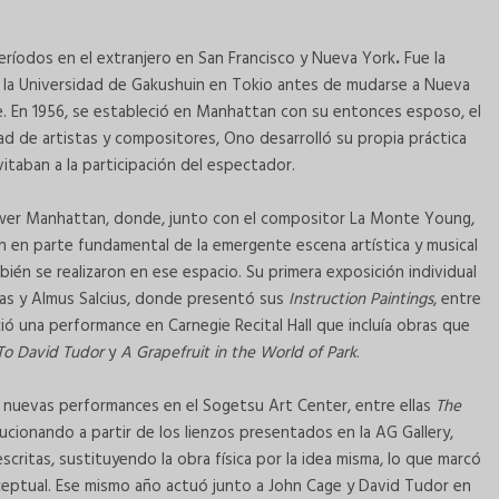
eríodos en el extranjero en San Francisco y Nueva York
.
Fue la
de la Universidad de Gakushuin en Tokio antes de mudarse a Nueva
e. En 1956, se estableció en Manhattan con su entonces esposo, el
d de artistas y compositores, Ono desarrolló su propia práctica
itaban a la participación del espectador.
Lower Manhattan, donde, junto con el compositor La Monte Young,
 en parte fundamental de la emergente escena artística y musical
én se realizaron en ese espacio. Su primera exposición individual
nas y Almus Salcius, donde presentó sus
Instruction Paintings
, entre
ió una performance en Carnegie Recital Hall que incluía obras que
To David Tudor
y
A Grapefruit in the World of Park
.
 nuevas performances en el Sogetsu Art Center, entre ellas
The
lucionando a partir de los lienzos presentados en la AG Gallery,
critas, sustituyendo la obra física por la idea misma, lo que marcó
ceptual. Ese mismo año actuó junto a John Cage y David Tudor en