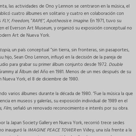
enta, las actividades de Ono y Lennon se centraron en la música, el
ublicó cuatro álbumes en solitario y cuatro en colaboración con
as
FLY
,
Freedom
, “
RAPE”
,
Apotheosis
e
Imagine
. En 1971, tuvo su
 en el Everson Art Museum, y organizó su exposición conceptual no
odern Art de Nueva York.
topia
, un país conceptual “sin tierra, sin fronteras, sin pasaportes,
 hijo, Sean Ono Lennon, influyó en la decisión de la pareja de
estudio para grabar su primer álbum conjunto desde 1972.
Double
 Grammy al Álbum del Año en 1981. Menos de un mes después de su
n Nueva York, el 8 de diciembre de 1980.
ando varios álbumes durante la década de 1980. “Fue la música la que
sencia en museos y galerías, su exposición individual de 1989 en el
, Film
, señaló un renovado reconocimiento e interés por su obra.
por la Japan Society Gallery en Nueva York, recorrió trece sedes
no inauguró la
IMAGINE PEACE TOWER
en Viðey, una isla frente a la