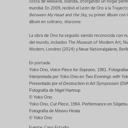
costa de Reikiavik, Islandia, otorgando un hogar pe
mundial. En 2009, recibió el León de Oro a la Trayect
Between My Head and the Sky
, su primer álbum con 
álbum en solitario,
Warzone
.
La obra de Ono ha seguido siendo reconocida con nu
del mundo, incluidos The Museum of Modern Art, Nu
Modern, Londres (2024) y Neue Nationalgalerie, Berlí
En portada:
Yoko Ono,
Voice Piece for Soprano
, 1961.
Fotografi
Interpretada por Yoko Ono en
Two Evenings with Yo
Presentado por el
Destruction in Art Symposium
(DI
Fotografía de Nigel Hartnup
© Yoko Ono
Yoko Ono,
Cut Piece
, 1964. Performance en Sōgetsu 
Fotografía de Minoru Hirata
© Yoko Ono
Fuente: Cano Estudio