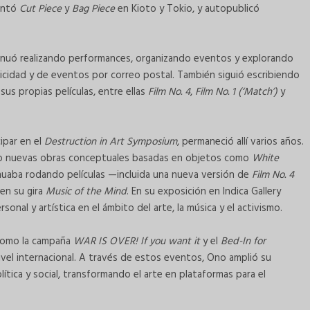
sentó
Cut Piece
y
Bag Piece
en Kioto y Tokio, y autopublicó
tinuó realizando performances, organizando eventos y explorando
licidad y de eventos por correo postal. También siguió escribiendo
us propias películas, entre ellas
Film No. 4
,
Film No. 1 (‘Match’)
y
ipar en el
Destruction in Art Symposium
, permaneció allí varios años.
ando nuevas obras conceptuales basadas en objetos como
White
inuaba rodando películas —incluida una nueva versión de
Film No. 4
en su gira
Music of the Mind
. En su exposición en Indica Gallery
onal y artística en el ámbito del arte, la música y el activismo.
—como la campaña
WAR IS OVER! If you want it
y el
Bed-In for
vel internacional. A través de estos eventos, Ono amplió su
ítica y social, transformando el arte en plataformas para el