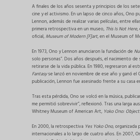
A finales de los años sesenta y principios de los set
cine y el activismo. En un lapso de cinco años, Ono p
Lennon, además de realizar varias películas, entre ell
primera retrospectiva en un museo,
This Is Not Here
,
oficial,
Museum of Modern [F]art
, en el Museum of M
En 1973, Ono y Lennon anunciaron la fundación de
Nu
solo personas”. Dos años después, el nacimiento de su
retirarse de la vida pública. En 1980, regresaron al 
Fantasy
se lanzó en noviembre de ese año y ganó el
publicación, Lennon fue asesinado frente a su casa e
Tras esta pérdida, Ono se volcó en la música, public
me permitió sobrevivir”, reflexionó. Tras una larga au
Whitney Museum of American Art,
Yoko Ono: Objects
En 2000, la retrospectiva
Yes Yoko Ono
, organizada 
internacionales a lo largo de cuatro años. En 2007, O