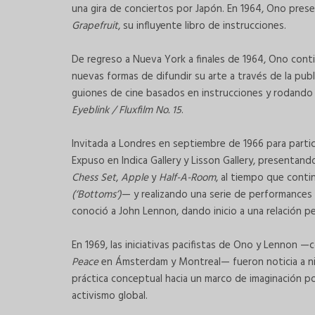
una gira de conciertos por Japón. En 1964, Ono pre
Grapefruit
, su influyente libro de instrucciones.
De regreso a Nueva York a finales de 1964, Ono con
nuevas formas de difundir su arte a través de la pub
guiones de cine basados en instrucciones y rodando s
Eyeblink / Fluxfilm No. 15
.
Invitada a Londres en septiembre de 1966 para partic
Expuso en Indica Gallery y Lisson Gallery, present
Chess Set
,
Apple
y
Half-A-Room
, al tiempo que cont
(‘Bottoms’)
— y realizando una serie de performances 
conoció a John Lennon, dando inicio a una relación pers
En 1969, las iniciativas pacifistas de Ono y Lennon 
Peace
en Ámsterdam y Montreal— fueron noticia a ni
práctica conceptual hacia un marco de imaginación pol
activismo global.