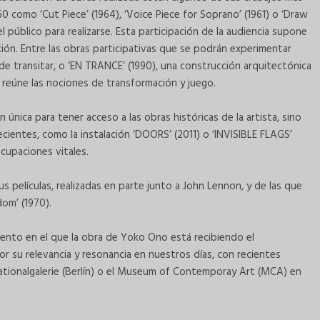
60 como ‘Cut Piece’ (1964), ‘Voice Piece for Soprano’ (1961) o ‘Draw
del público para realizarse. Esta participación de la audiencia supone
ción. Entre las obras participativas que se podrán experimentar
de transitar, o ‘EN TRANCE’ (1990), una construcción arquitectónica
 reúne las nociones de transformación y juego.
nica para tener acceso a las obras históricas de la artista, sino
ientes, como la instalación ‘DOORS’ (2011) o ‘INVISIBLE FLAGS’
cupaciones vitales.
us películas, realizadas en parte junto a John Lennon, y de las que
dom’ (1970).
ento en el que la obra de Yoko Ono está recibiendo el
or su relevancia y resonancia en nuestros días, con recientes
ationalgalerie (Berlín) o el Museum of Contemporay Art (MCA) en