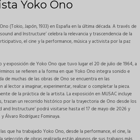
tista Yoko Ono
o (Tokio, Japón, 1933) en España en la última década. A través de
ound and Instructure’ celebra la relevancia y trascendencia de la
ticipativo, el cine y la performance, música y activista por la paz
to y exposición de Yoko Ono que tuvo lugar el 20 de julio de 1964, a
términos se refieren a la forma en que Yoko Ono integra sonido e
tida de muchas de las obras de Ono se encuentra en las
 al lector a imaginar, experimentar, realizar o completar la pieza.
nente de la práctica de la artista. La exposición en MUSAC incluye
 trazan un recorrido histórico por la trayectoria de Ono desde los
 and Instructure’ podrá visitarse hasta el 17 de mayo de 2026 y
 y Álvaro Rodríguez Fominaya.
 las que ha trabajado Yoko Ono, desde la performance, el cine, la
re la selección de obras realizada están algunos de sus trabajos más