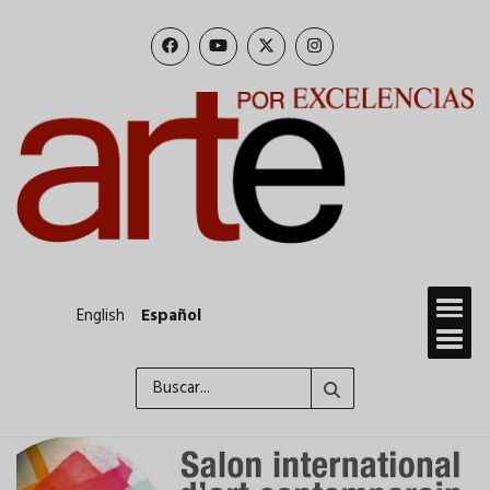
Pasar
al
contenido
principal
English
Español
Buscar