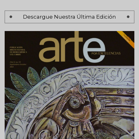
Paginación
Descargue Nuestra Última Edición
Página 1
Siguiente
Siguiente >
página