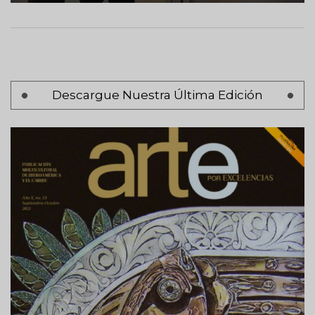
Paginación
Descargue Nuestra Última Edición
Página 1
Siguiente
Siguiente >
página