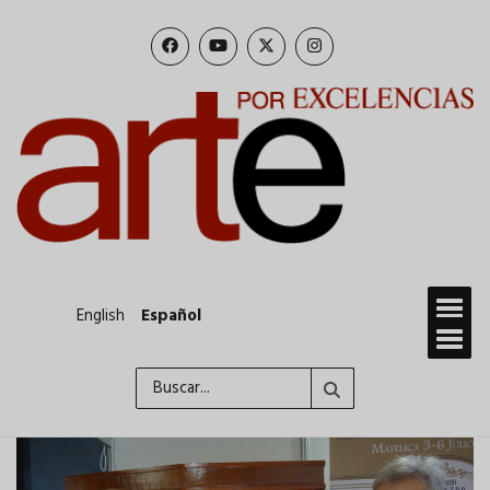
Pasar
al
contenido
principal
English
Español
Buscar