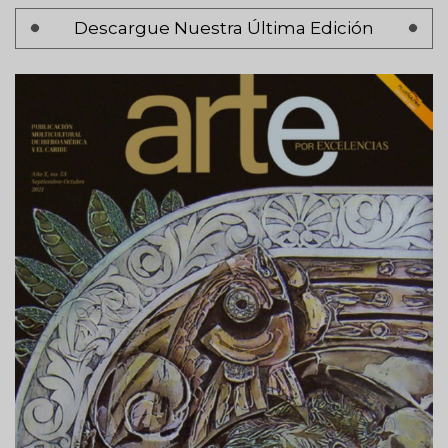
Paginación
Descargue Nuestra Última Edición
Página 1
Siguiente
Siguiente >
página