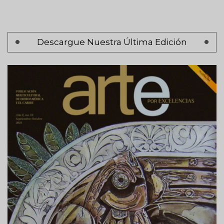
Paginación
Descargue Nuestra Última Edición
Página 1
Siguiente
Siguiente >
página