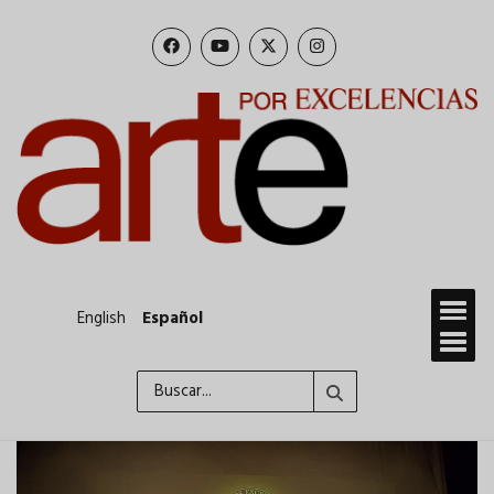
Pasar
al
contenido
principal
English
Español
Buscar