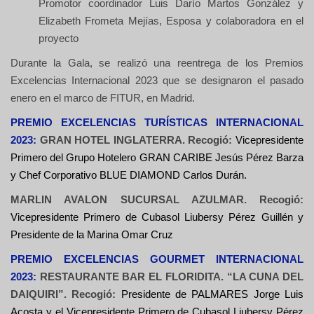
Promotor coordinador Luis Darío Martos González y
Elizabeth Frometa Mejías, Esposa y colaboradora en el
proyecto
Durante la Gala, se realizó una reentrega de los Premios
Excelencias Internacional 2023 que se designaron el pasado
enero en el marco de FITUR, en Madrid.
PREMIO EXCELENCIAS TURÍSTICAS INTERNACIONAL
2023:
GRAN HOTEL INGLATERRA. Recogió:
Vicepresidente
Primero del Grupo Hotelero GRAN CARIBE Jes
ús Pérez Barza
y Chef Corporativo BLUE DIAMOND Carlos Durán.
MARLIN AVALON SUCURSAL AZULMAR. Recogió:
Vicepresidente Primero de Cubasol Liubersy P
érez Guillén y
Presidente de la Marina Omar Cruz
PREMIO EXCELENCIAS GOURMET INTERNACIONAL
2023:
RESTAURANTE BAR EL FLORIDITA. “LA CUNA DEL
DAIQUIRI”. Recogió:
Presidente de PALMARES Jorge Luis
Acosta y el Vicepresidente Primero de Cubasol Liubersy P
érez