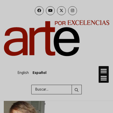
Pasar
al
contenido
principal
English
Español
Buscar