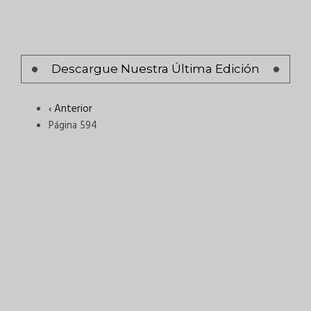
página
Paginación
Descargue Nuestra Última Edición
Página
‹ Anterior
anterior
Página 594