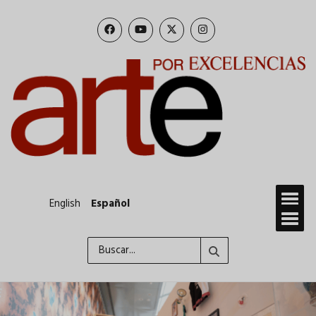
Pasar
al
contenido
principal
English
Español
Buscar