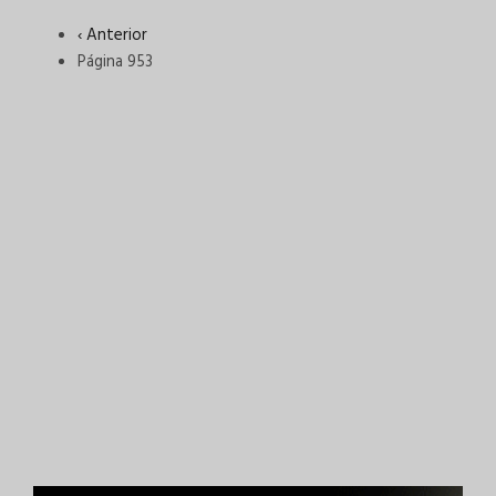
Página
‹ Anterior
anterior
Página 953