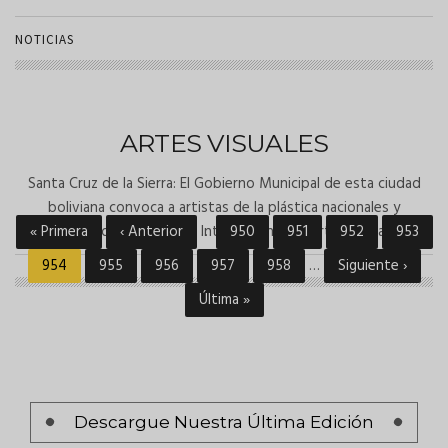
NOTICIAS
ARTES VISUALES
Santa Cruz de la Sierra: El Gobierno Municipal de esta ciudad
boliviana convoca a artistas de la plástica nacionales y
Primera
« Primera
extranjeros al Concurso Internacional de Artes Visuales.
Página
‹ Anterior
…
Página
950
Página
951
Página
952
Página
953
Paginación
página
anterior
Página
954
Página
955
Página
956
Página
957
Página
958
…
Siguiente
Siguiente ›
actual
página
Última
Última »
página
Paginación
Descargue Nuestra Última Edición