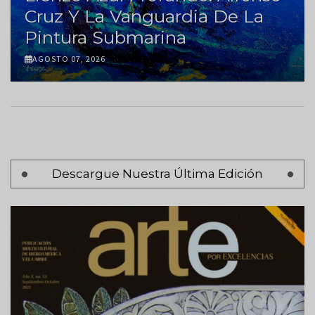
Cruz Y La Vanguardia De La
Pintura Submarina
AGOSTO 07, 2026
Paginación
Descargue Nuestra Última Edición
Página 1
Siguiente
Siguiente >
página