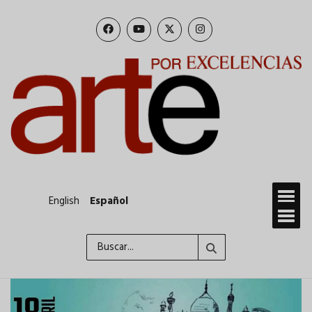
Pasar
al
contenido
principal
English
Español
Buscar