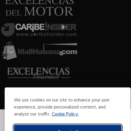
Copyright © 2009-2026 Arte por Excelencias.
We use cookies on our site to enhance your user
Todos los derechos reservados
Desarrollado por
Grupo Excelencias
.
experience, provide personalized content, and
analyze our traffic.
Cookie Policy.