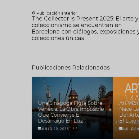
Publicación anterior
The Collector is Present 2025: El arte y
coleccionismo se encuentran en
Barcelona con diálogos, exposiciones 
colecciones únicas
Publicaciones Relacionadas
taro
Una Sinagoga Flota Sobre
Art Wor
ito
Venecia: La Obra Imposible
Nace La
 Arte
Que Convierte El
Del Art
Desarraigo En Luz
El Lujo
JULIO 20, 2026
JULIO 14