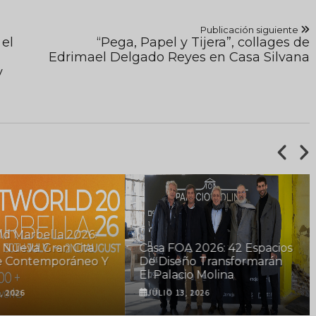
Publicación siguiente
 el
“Pega, Papel y Tijera”, collages de
Edrimael Delgado Reyes en Casa Silvana
y
ld Marbella 2026:
 Nueva Gran Cita
Casa FOA 2026: 42 Espacios
e Contemporáneo Y
De Diseño Transformarán
El Palacio Molina
, 2026
JULIO 13, 2026