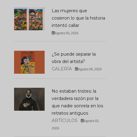
Las mujeres que
cosieron lo que la historia
intentó callar
Agosto 05, 2026
¿Se puede separar la
obra del artista?
GALERÍA
Agosto 04, 2026
No estaban tristes: la
verdadera razón por la
JUSTQRO: Querétaro
Una Sinagoga Flota S
que nadie sonreía en los
Entra En El Circuito
Venecia: La Obra Impo
Internacional Del Arte
Que Convierte El
retratos antiguos
Contemporáneo
Desarraigo En Luz
ARTÍCULOS
Agosto 03,
JULIO 07, 2026
JULIO 20, 2026
2026