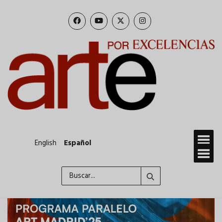
Pasar
al
contenido
principal
English
Español
Buscar