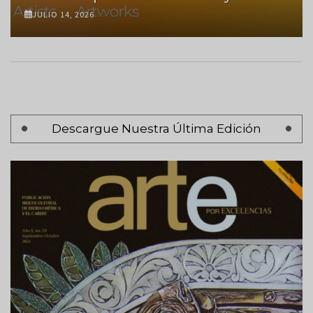
JULIO 14, 2026
Paginación
Descargue Nuestra Última Edición
Página 1
Siguiente
Siguiente >
página