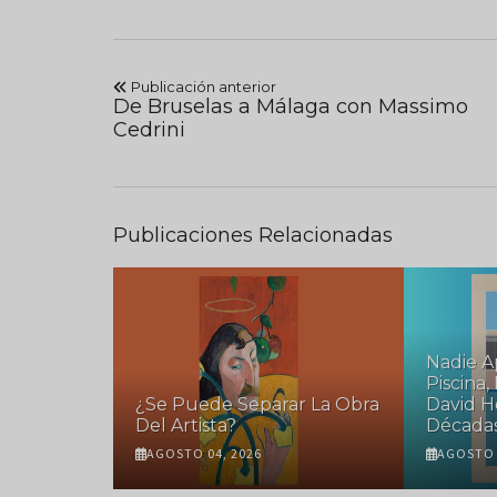
Publicación anterior
De Bruselas a Málaga con Massimo
Cedrini
Publicaciones Relacionadas
sconde
Nadie A
Arte De
Piscina,
ntes Del
¿Se Puede Separar La Obra
David H
Del Artista?
Década
AGOSTO 04, 2026
AGOSTO 