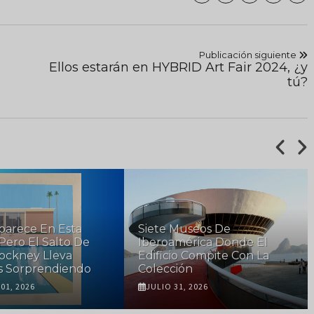
Publicación siguiente
Ellos estarán en HYBRID Art Fair 2024, ¿y
tú?
parece En Esta
Siete Museos De
 Pero El Salto De
Iberoamérica Donde El
ockney Lleva
Edificio Compite Con La
s Sorprendiendo
Colección
01, 2026
JULIO 31, 2026