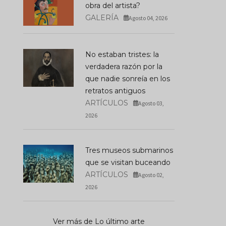
obra del artista?
GALERÍA
Agosto 04, 2026
No estaban tristes: la
verdadera razón por la
que nadie sonreía en los
retratos antiguos
ARTÍCULOS
Agosto 03,
2026
Tres museos submarinos
que se visitan buceando
El Cuadro Que Esconde
Una Calavera: El Arte De
ARTÍCULOS
Agosto 02,
Engañar Al Ojo Antes Del
¿Se Puede Separar L
2026
Photoshop
Del Artista?
JULIO 30, 2026
AGOSTO 04, 2026
Ver más de Lo último arte